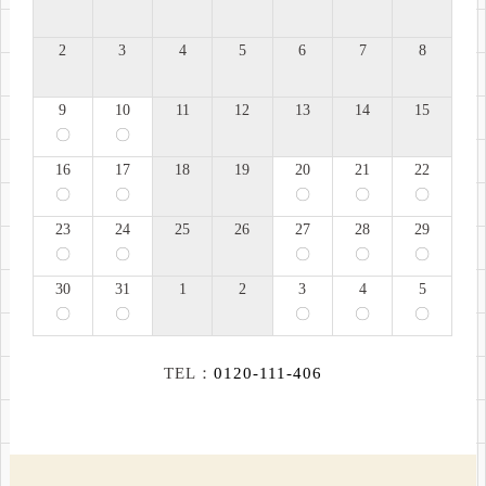
2
3
4
5
6
7
8
9
10
11
12
13
14
15
〇
〇
16
17
18
19
20
21
22
〇
〇
〇
〇
〇
23
24
25
26
27
28
29
〇
〇
〇
〇
〇
30
31
1
2
3
4
5
〇
〇
〇
〇
〇
TEL：
0120-111-406