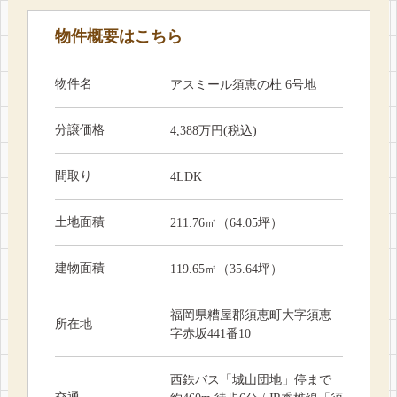
物件概要はこちら
物件名
アスミール須恵の杜 6号地
分譲価格
4,388万円(税込)
間取り
4LDK
土地面積
211.76㎡（64.05坪）
建物面積
119.65㎡（35.64坪）
福岡県糟屋郡須恵町大字須恵
所在地
字赤坂441番10
西鉄バス「城山団地」停まで