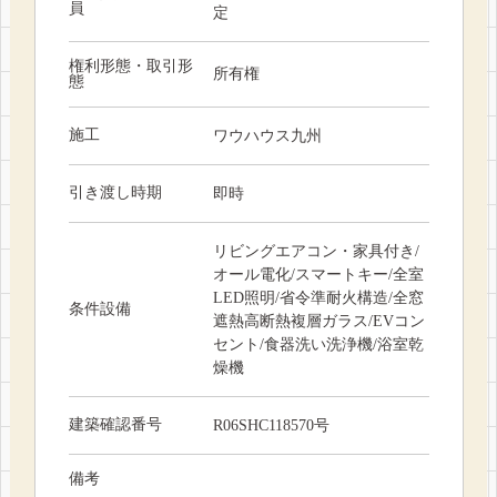
員
定
権利形態・取引形
所有権
態
施工
ワウハウス九州
引き渡し時期
即時
リビングエアコン・家具付き/
オール電化/スマートキー/全室
LED照明/省令準耐火構造/全窓
条件設備
遮熱高断熱複層ガラス/EVコン
セント/食器洗い洗浄機/浴室乾
燥機
建築確認番号
R06SHC118570号
備考