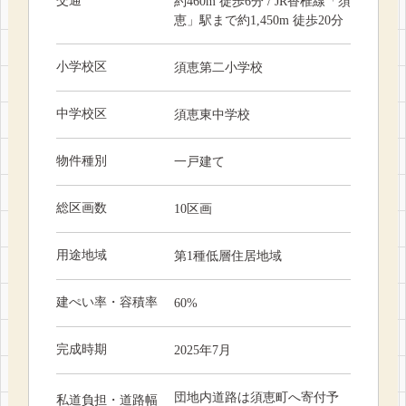
交通
約460m 徒歩6分 / JR香椎線「須
恵」駅まで約1,450m 徒歩20分
小学校区
須恵第二小学校
中学校区
須恵東中学校
物件種別
一戸建て
総区画数
10区画
用途地域
第1種低層住居地域
建ぺい率・容積率
60%
完成時期
2025年7月
団地内道路は須恵町へ寄付予
私道負担・道路幅