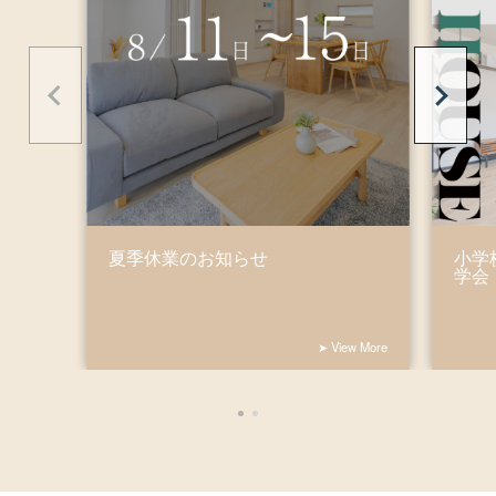
夏季休業のお知らせ
小学
学会
➤ View More